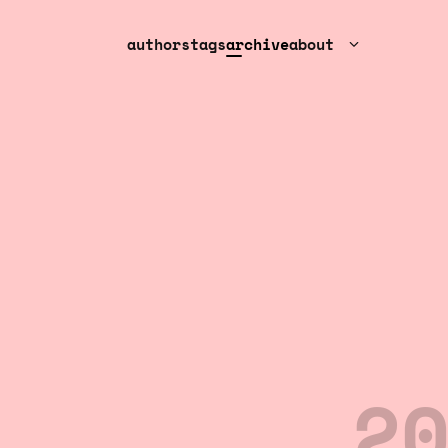
authors
tags
archive
about
2