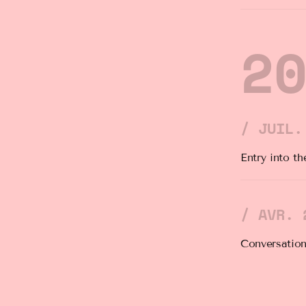
2
/ JUIL.
Entry into t
/ AVR. 
Conversation