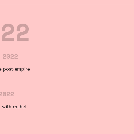
022
 2022
he post-empire
2022
 with rachel