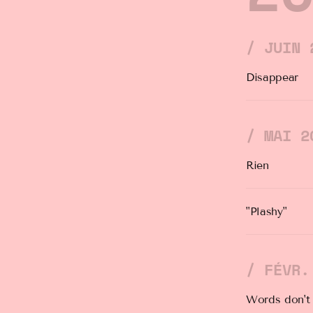
/ JUIN 
Disappear
/ MAI 2
Rien
"Plashy"
/ FÉVR.
Words don't