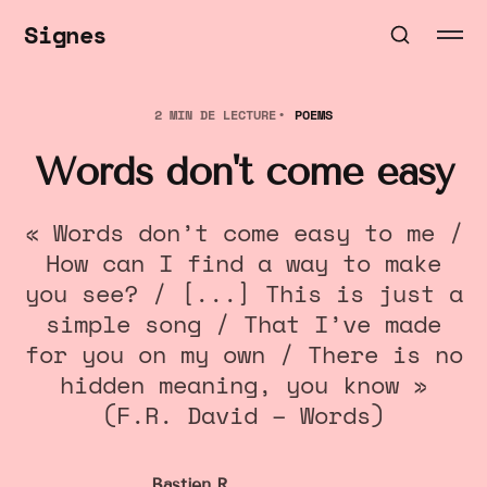
Signes
2 MIN DE LECTURE
POEMS
Words don't come easy
« Words don’t come easy to me /
How can I find a way to make
you see? / [...] This is just a
simple song / That I’ve made
for you on my own / There is no
hidden meaning, you know »
(F.R. David – Words)
Bastien R.